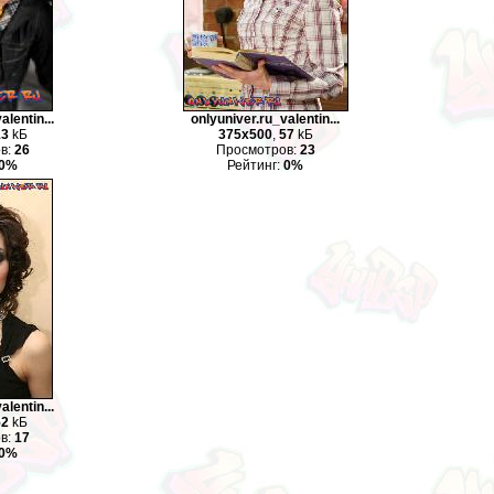
alentin...
onlyuniver.ru_valentin...
13
kБ
375x500
,
57
kБ
в:
26
Просмотров:
23
0%
Рейтинг:
0%
alentin...
52
kБ
в:
17
0%