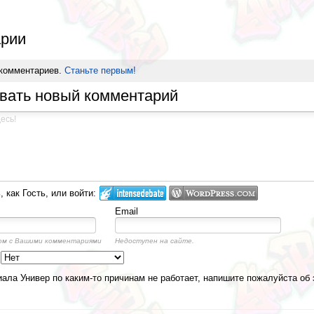
рии
 комментариев.
Станьте первым!
вать новый комментарий
 как Гость, или войти:
Email
ом с Вашими комментариями
Недоступен на сайте.
а
ала Универ по каким-то причинам не работает, напишите пожалуйста об