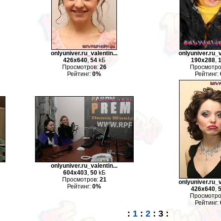
onlyuniver.ru_valentin...
onlyuniver.ru_v
426x640
,
54
kБ
190x288
,
Просмотров:
26
Просмотро
Рейтинг:
0%
Рейтинг:
onlyuniver.ru_valentin...
604x403
,
50
kБ
Просмотров:
21
onlyuniver.ru_v
Рейтинг:
0%
426x640
,
Просмотро
Рейтинг:
:
1
:
2
:
3
: