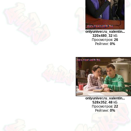
onlyuniver.ru_valentin...
320x480
,
32
kБ
Просмотров:
26
Рейтинг:
0%
onlyuniver.ru_valentin...
528x352
,
48
kБ
Просмотров:
22
Рейтинг:
0%