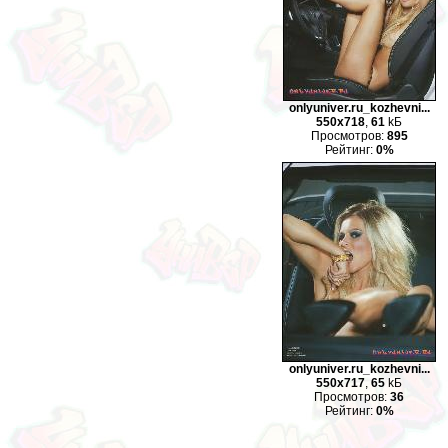
onlyuniver.ru_kozhevni...
550x718
,
61
kБ
Просмотров:
895
Рейтинг:
0%
onlyuniver.ru_kozhevni...
550x717
,
65
kБ
Просмотров:
36
Рейтинг:
0%