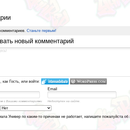
рии
 комментариев.
Станьте первым!
вать новый комментарий
 как Гость, или войти:
Email
ом с Вашими комментариями
Недоступен на сайте.
а
ала Универ по каким-то причинам не работает, напишите пожалуйста об