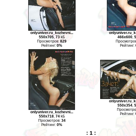
onlyuniver.ru_kozhevni...
onlyuniver.ru_k
550x705
,
73
kБ
466x600
,
Просмотров:
829
Просмотро
Рейтинг:
0%
Рейтинг:
onlyuniver.ru_k
550x354
,
Просмотро
onlyuniver.ru_kozhevni...
Рейтинг:
550x718
,
74
kБ
Просмотров:
34
Рейтинг:
0%
:
1
: