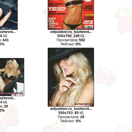
ozhevni...
onlyuniver.ru_kozhevni...
56
kБ
550x700
,
109
kБ
в:
641
Просмотров:
592
0%
Рейтинг:
0%
ozhevni...
54
kБ
в:
29
onlyuniver.ru_kozhevni...
0%
550x703
,
85
kБ
Просмотров:
29
Рейтинг:
0%