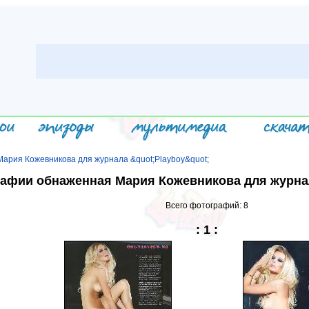
ария Кожевникова для журнала &quot;Playboy&quot;
афии обнаженная Мария Кожевникова для журнал
Всего фотографий: 8
:
1
: