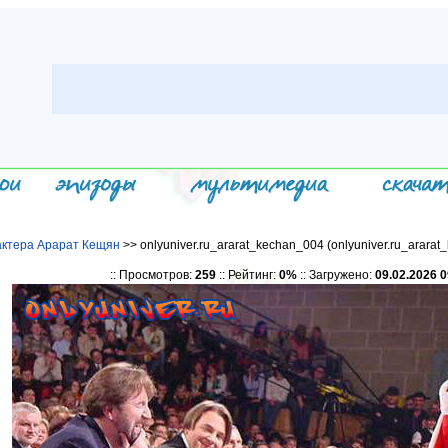
ктера Арарат Кещян
>> onlyuniver.ru_ararat_kechan_004 (onlyuniver.ru_ararat
:: Просмотров:
259
:: Рейтинг:
0%
:: Загружено:
09.02.2026 0