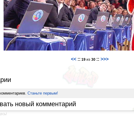
<<
::
::
>>>
19
из
30
рии
 комментариев.
Станьте первым!
вать новый комментарий