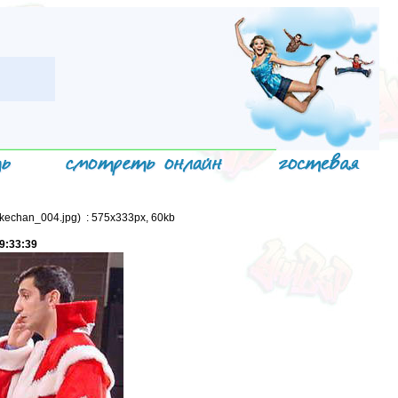
_kechan_004.jpg) : 575x333px, 60kb
9:33:39