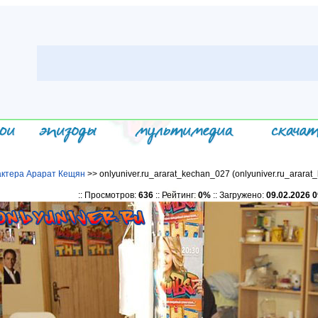
ктера Арарат Кещян
>> onlyuniver.ru_ararat_kechan_027 (onlyuniver.ru_ararat
:: Просмотров:
636
:: Рейтинг:
0%
:: Загружено:
09.02.2026 0