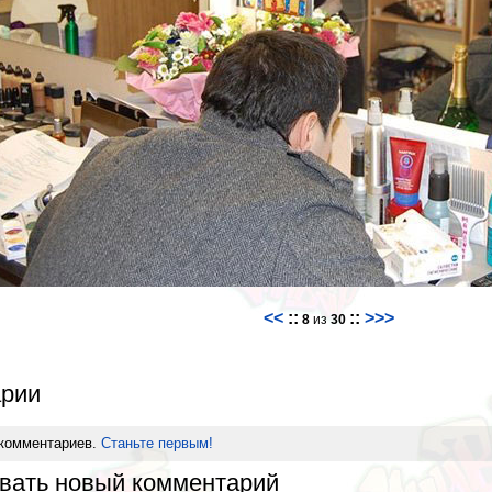
<<
::
::
>>>
8
из
30
рии
 комментариев.
Станьте первым!
вать новый комментарий