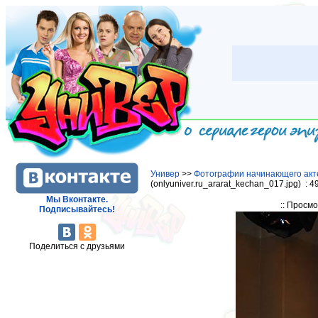
Универ
>>
Фотографии начинающего акт
(onlyuniver.ru_ararat_kechan_017.jpg) : 
Мы Вконтакте.
:: Просм
Подписывайтесь!
Поделиться с друзьями