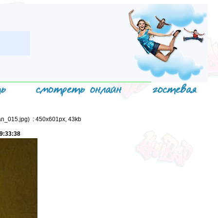
an_015.jpg) : 450x601px, 43kb
9:33:38