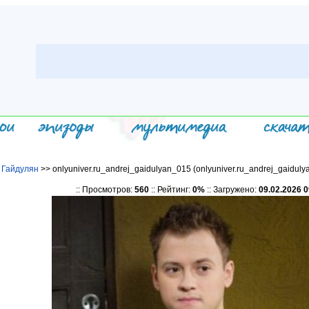
 Гайдулян
>> onlyuniver.ru_andrej_gaidulyan_015 (onlyuniver.ru_andrej_gaiduly
:: Просмотров:
560
:: Рейтинг:
0%
:: Загружено:
09.02.2026 0