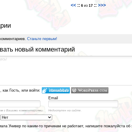
<<
::
::
>>>
6
из
17
рии
 комментариев.
Станьте первым!
вать новый комментарий
 как Гость, или войти:
Email
ом с Вашими комментариями
Недоступен на сайте.
а
ала Универ по каким-то причинам не работает, напишите пожалуйста об