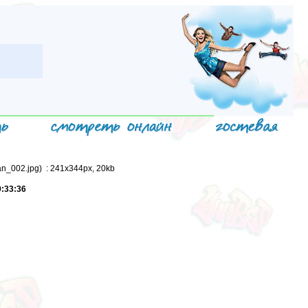
an_002.jpg) : 241x344px, 20kb
9:33:36