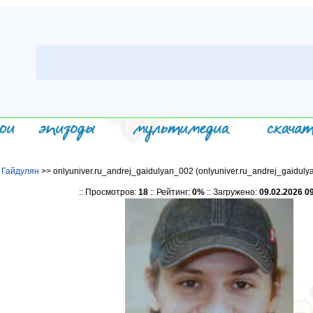
 Гайдулян
>> onlyuniver.ru_andrej_gaidulyan_002 (onlyuniver.ru_andrej_gaiduly
:: Просмотров:
18
:: Рейтинг:
0%
:: Загружено:
09.02.2026 0