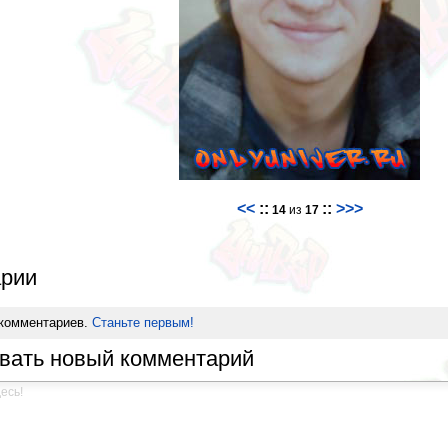
<<
::
::
>>>
14
из
17
рии
 комментариев.
Станьте первым!
вать новый комментарий