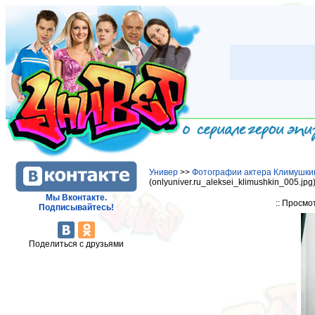
Универ
>>
Фотографии актера Климушки
(onlyuniver.ru_aleksei_klimushkin_005.jpg
Мы Вконтакте.
:: Просмо
Подписывайтесь!
Поделиться с друзьями