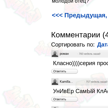
молодой отец?
<<< Предыдущая, 
Комментарии
(
Сортировать по:
Дат
роман
·
760 недель назад
Класно))))серия прос
Ответить
Kamilla...
·
757 недель назад
УнИвЕр СамЫй КлАс
Ответить