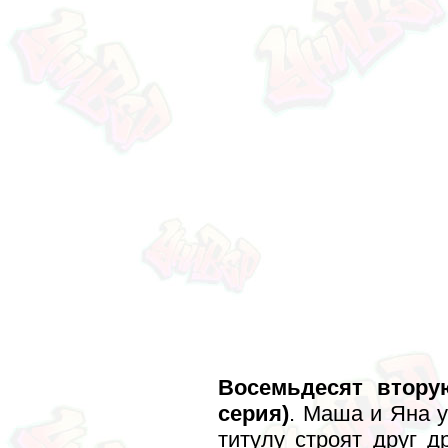
Восемьдесят втору
серия)
. Маша и Яна у
титулу строят друг д