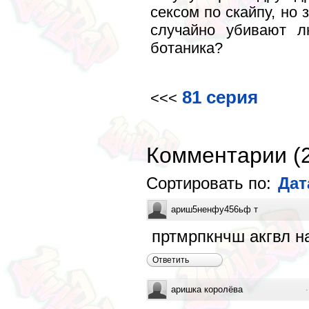
сексом по скайпу, но 
случайно убивают л
ботаника?
81 серия
<<<
Комментарии
(
Сортировать по:
Дат
ариш5ненфу456ьф т
пртмрпкнчш акгвл н
Ответить
аришка королёва