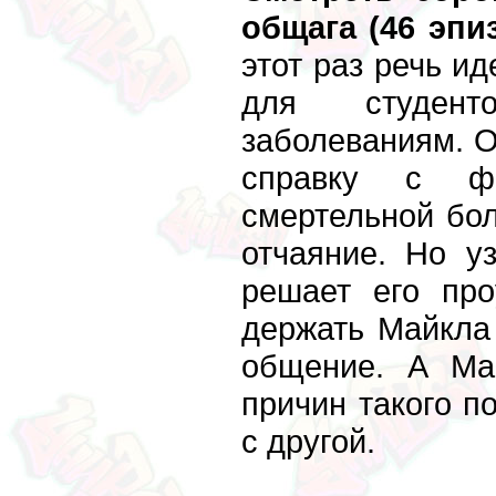
общага (46 эпи
этот раз речь и
для студент
заболеваниям. О
справку с фи
смертельной бол
отчаяние. Но у
решает его пр
держать Майкла
общение. А Ма
причин такого п
с другой.